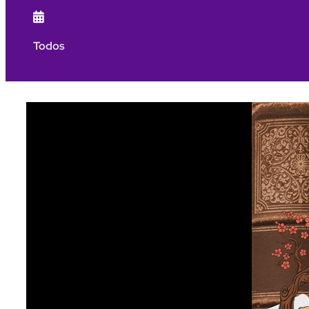

Todos