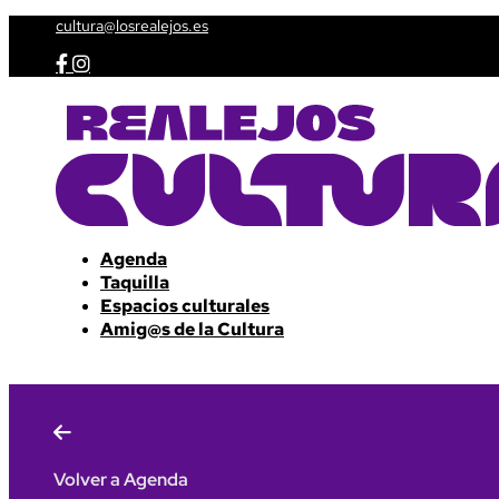
cultura@losrealejos.es


Agenda
Taquilla
Espacios culturales
Amig@s de la Cultura

Volver a Agenda