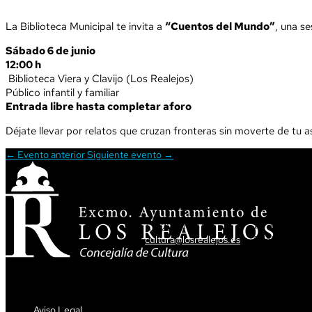
La Biblioteca Municipal te invita a
“Cuentos del Mundo”
, una se
Sábado 6 de junio
12:00 h
Biblioteca Viera y Clavijo (Los Realejos)
Público infantil y familiar
Entrada libre hasta completar aforo
Déjate llevar por relatos que cruzan fronteras sin moverte de tu as
←
Evento anterior
Siguiente evento
→
ATENCIÓN CIUDADANA
DIRECCIÓN
T. 922 34 62 34
Av. Tres de M
cultura@losrealejos.es
38410 Los Re
Aviso Legal