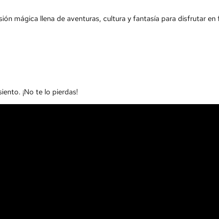
sión mágica llena de aventuras, cultura y fantasía para disfrutar en 
iento. ¡No te lo pierdas!
ayo,5
alejos