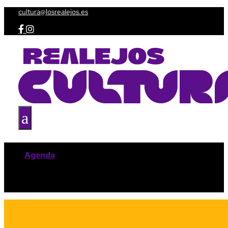
cultura@losrealejos.es


a
Agenda
Taquilla
Espacios culturales
Amig@s de la Cultura