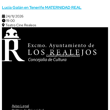
Lucía Galán en Tenerife MATERNIDAD REAL
24/11/2026
19:00
Teatro Cine Realeos
ATENCIÓN CIUDADANA
T. 922 34 62 34
cultura@losrealejos.es
DIRECCIÓN
Av. Tres de Mayo,5
38410 Los Realejos
Aviso Legal