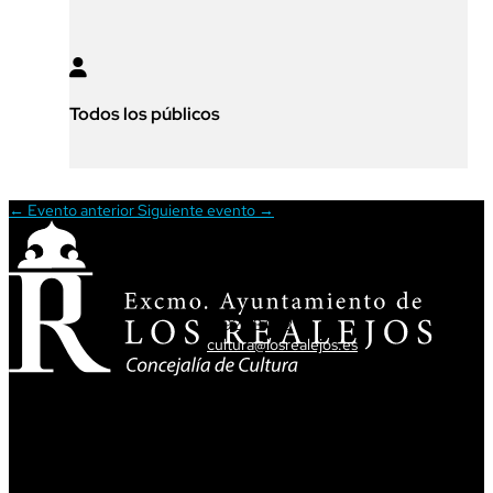

Todos los públicos
←
Evento anterior
Siguiente evento
→
ATENCIÓN CIUDADANA
T. 922 34 62 34
cultura@losrealejos.es
DIRECCIÓN
Av. Tres de Mayo,5