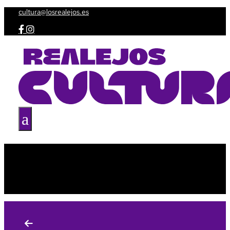
cultura@losrealejos.es


a
Agenda
Taquilla
Espacios culturales
Amig@s de la Cultura
