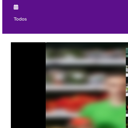

Todos