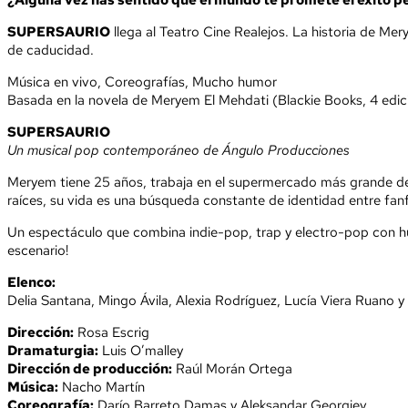
¿Alguna vez has sentido que el mundo te promete el éxito p
SUPERSAURIO
llega al Teatro Cine Realejos. La historia de Mer
de caducidad.
Música en vivo, Coreografías, Mucho humor
Basada en la novela de Meryem El Mehdati (Blackie Books, 4 edic
SUPERSAURIO
Un musical pop contemporáneo de Ángulo Producciones
Meryem tiene 25 años, trabaja en el supermercado más grande de 
raíces, su vida es una búsqueda constante de identidad entre fanfi
Un espectáculo que combina indie-pop, trap y electro-pop con humo
escenario!
Elenco:
Delia Santana, Mingo Ávila, Alexia Rodríguez, Lucía Viera Ruano
Dirección:
Rosa Escrig
Dramaturgia:
Luis O’malley
Dirección de producción:
Raúl Morán Ortega
Música:
Nacho Martín
Coreografía:
Darío Barreto Damas y Aleksandar Georgiev