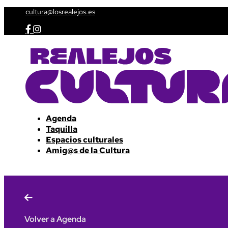
cultura@losrealejos.es


Agenda
Taquilla
Espacios culturales
Amig@s de la Cultura

Volver a Agenda