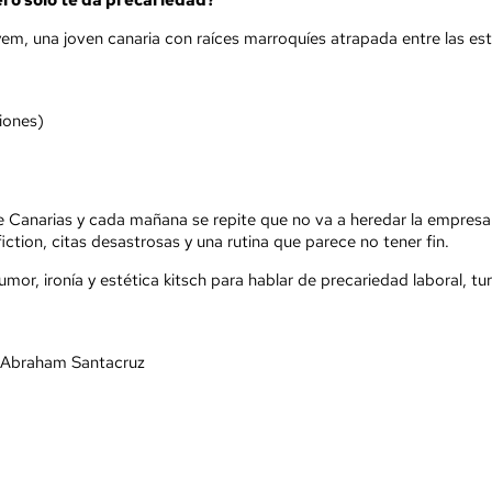
ero solo te da precariedad?
yem, una joven canaria con raíces marroquíes atrapada entre las est
iones)
Canarias y cada mañana se repite que no va a heredar la empresa…
ction, citas desastrosas y una rutina que parece no tener fin.
r, ironía y estética kitsch para hablar de precariedad laboral, tur
 y Abraham Santacruz