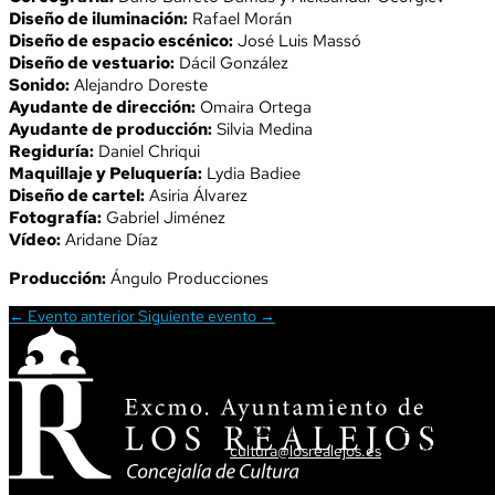
Diseño de iluminación:
Rafael Morán
Diseño de espacio escénico:
José Luis Massó
Diseño de vestuario:
Dácil González
Sonido:
Alejandro Doreste
Ayudante de dirección:
Omaira Ortega
Ayudante de producción:
Silvia Medina
Regiduría:
Daniel Chriqui
Maquillaje y Peluquería:
Lydia Badiee
Diseño de cartel:
Asiria Álvarez
Fotografía:
Gabriel Jiménez
Vídeo:
Aridane Díaz
Producción:
Ángulo Producciones
←
Evento anterior
Siguiente evento
→
ATENCIÓN CIUDADANA
DIRECCIÓN
T. 922 34 62 34
Av. Tres de M
cultura@losrealejos.es
38410 Los Re