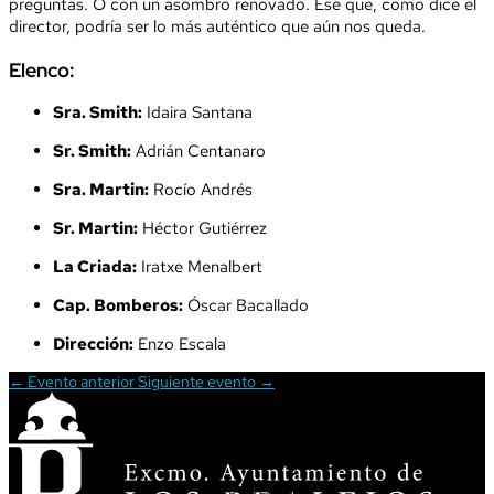
preguntas. O con un asombro renovado. Ese que, como dice el
director, podría ser lo más auténtico que aún nos queda.
Elenco:
Sra. Smith:
Idaira Santana
Sr. Smith:
Adrián Centanaro
Sra. Martin:
Rocío Andrés
Sr. Martin:
Héctor Gutiérrez
La Criada:
Iratxe Menalbert
Cap. Bomberos:
Óscar Bacallado
Dirección:
Enzo Escala
←
Evento anterior
Siguiente evento
→
ATENCIÓN CIUDADANA