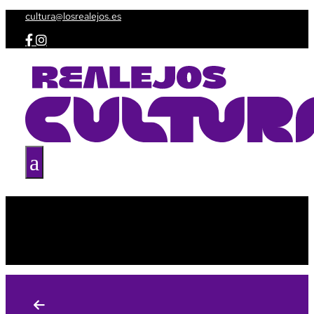
cultura@losrealejos.es


a
Agenda
Taquilla
Espacios culturales
Amig@s de la Cultura
