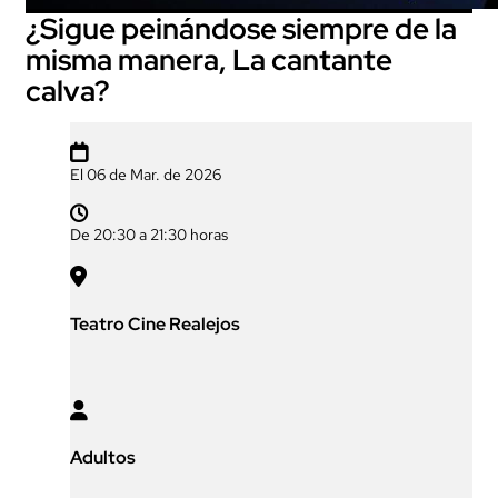
¿Sigue peinándose siempre de la
misma manera, La cantante
calva?

El 06 de Mar. de 2026

De 20:30 a 21:30 horas

Teatro Cine Realejos

Adultos