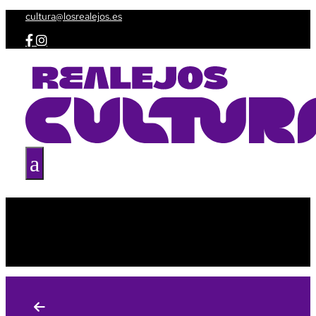
cultura@losrealejos.es


a
Agenda
Taquilla
Espacios culturales
Amig@s de la Cultura
