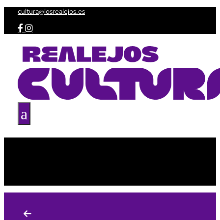
cultura@losrealejos.es


a
Agenda
Taquilla
Espacios culturales
Amig@s de la Cultura
