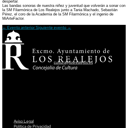
despertar.
Las bandas sonoras de nuestra niñez y juventud que volverán a sonar con
la SM Filarmónica de Los Realejos junto a Tania Machado, Sebastián
Pérez, el coro de la Academia de la SM Filarmónica y el ingenio de
MiArteFactor.
←
Evento anterior
Siguiente evento
→
ATENCIÓN CIUDADANA
T. 922 34 62 34
cultura@losrealejos.es
DIRECCIÓN
Av. Tres de Mayo,5
38410 Los Realejos
Aviso Legal
Política de Privacidad