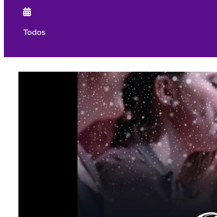

Todos