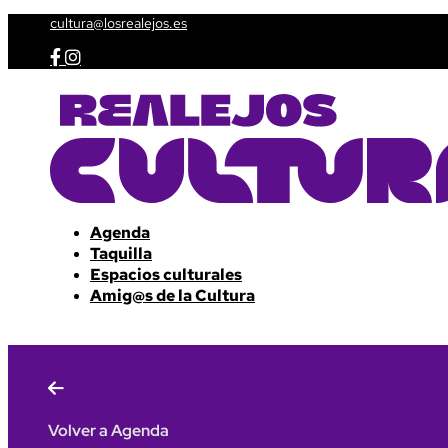
cultura@losrealejos.es


Agenda
Taquilla
Espacios culturales
Amig@s de la Cultura

Volver a Agenda