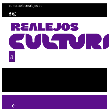
cultura@losrealejos.es


a
Agenda
Taquilla
Espacios culturales
Amig@s de la Cultura
