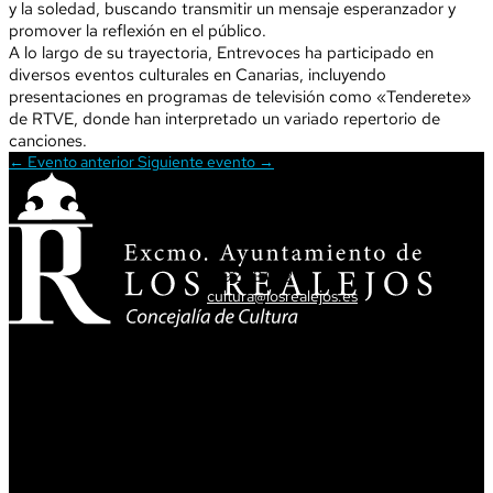
y la soledad, buscando transmitir un mensaje esperanzador y
promover la reflexión en el público.
A lo largo de su trayectoria, Entrevoces ha participado en
diversos eventos culturales en Canarias, incluyendo
presentaciones en programas de televisión como «Tenderete»
de RTVE, donde han interpretado un variado repertorio de
canciones.
←
Evento anterior
Siguiente evento
→
ATENCIÓN CIUDADANA
T. 922 34 62 34
cultura@losrealejos.es
DIRECCIÓN
Av. Tres de Mayo,5
38410 Los Realejos